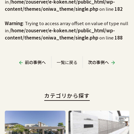
in
/home/zouserver/e-koken.net/public_html/wp-
content/themes/oniwa_theme/single.php
on line
182
Warning
: Trying to access array offset on value of type null
in
/home/zouserver/e-koken.net/public_html/wp-
content/themes/oniwa_theme/single.php
on line
188
前の事例へ
一覧に戻る
次の事例へ
カテゴリから探す