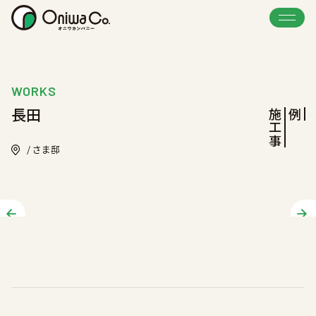
WORKS
長田
施
工
事
例
/ さま邸